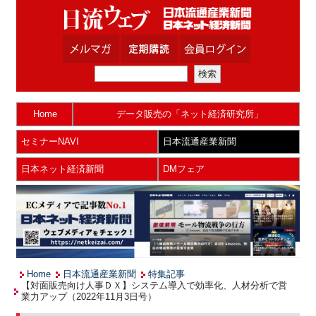
Home
データ販売の「ネット経済研究所」
セミナーNAVI
日本流通産業新聞
日本ネット経済新聞
DMフェア
Home
日本流通産業新聞
特集記事
【対面販売向け人事ＤＸ】システム導入で効率化、人材分析で営
業力アップ（2022年11月3日号）