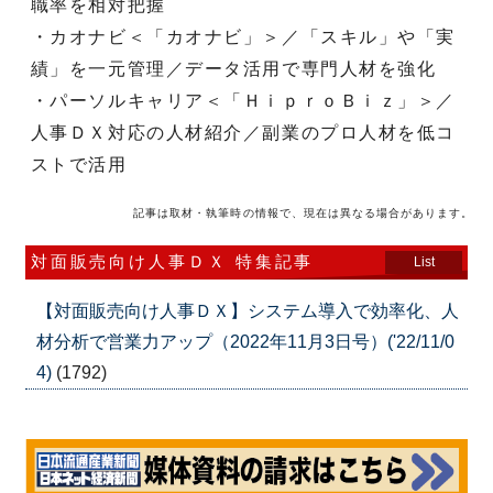
職率を相対把握
・カオナビ＜「カオナビ」＞／「スキル」や「実
績」を一元管理／データ活用で専門人材を強化
・パーソルキャリア＜「ＨｉｐｒｏＢｉｚ」＞／
人事ＤＸ対応の人材紹介／副業のプロ人材を低コ
ストで活用
記事は取材・執筆時の情報で、現在は異なる場合があります。
対面販売向け人事ＤＸ 特集記事
List
【対面販売向け人事ＤＸ】システム導入で効率化、人
材分析で営業力アップ（2022年11月3日号）('22/11/0
4)
(1792)