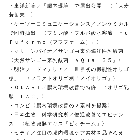
・東洋新薬／「腸内環境」で届出公開 〈「大麦
若葉末」〉
・ケーツーコミュニケーションズ／ノンケミカル
で同時抽出 〈フミン酸・フルボ酸水溶液「Ｈｕ
Ｆｕｆｅｒｍｅ（フフファーム）」〉
・マリーンバイオ／サンゴ由来の海洋性乳酸菌
〈天然サンゴ由来乳酸菌「ＡＱｕａ―３５」〉
・明治フードマテリア／「世界初の機能性オリゴ
糖」 〈フラクトオリゴ糖「メイオリゴ」〉
・ＧＬＡＲＴ／腸内環境改善で特許 〈オリゴ乳
酸「ＬＡＣ」〉
・コンビ〈腸内環境改善の２素材を提案〉
・日本生物．科学研究所／便通改善でエビデン
ス 〈植物発酵エキス「ビオチーム」〉
・セティ／注目の腸内環境ケア素材を品ぞろえ