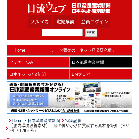
Home
データ販売の「ネット経済研究所」
セミナーNAVI
日本流通産業新聞
日本ネット経済新聞
DMフェア
Home
日本流通産業新聞
特集記事
【腸内環境改善素材】 腸の健やかさに貢献する素材を紹介（202
2年9月29日号）