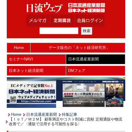
Home
データ販売の「ネット経済研究所」
セミナーNAVI
日本流通産業新聞
日本ネット経済新聞
DMフェア
Home
日本流通産業新聞
特集記事
【ＩｏＴ／Ｍ２Ｍ】 顧客満足やコスト削減に貢献 定期通販や物流
改善で／〈通販で活用する可能性を探る〉