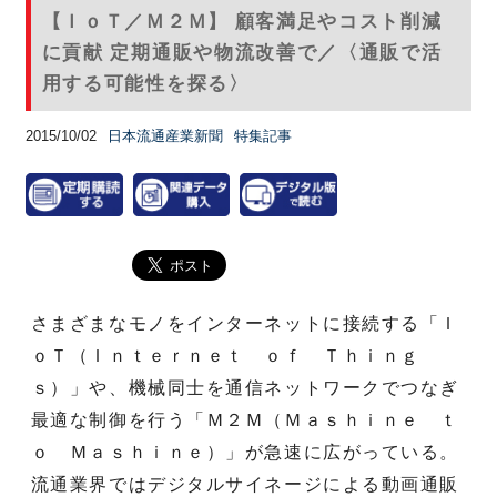
【ＩｏＴ／Ｍ２Ｍ】 顧客満足やコスト削減
に貢献 定期通販や物流改善で／〈通販で活
用する可能性を探る〉
2015/10/02
日本流通産業新聞
特集記事
さまざまなモノをインターネットに接続する「Ｉ
ｏＴ（Ｉｎｔｅｒｎｅｔ ｏｆ Ｔｈｉｎｇ
ｓ）」や、機械同士を通信ネットワークでつなぎ
最適な制御を行う「Ｍ２Ｍ（Ｍａｓｈｉｎｅ ｔ
ｏ Ｍａｓｈｉｎｅ）」が急速に広がっている。
流通業界ではデジタルサイネージによる動画通販