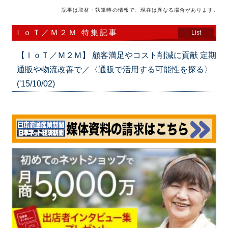
記事は取材・執筆時の情報で、現在は異なる場合があります。
ＩｏＴ／Ｍ２Ｍ 特集記事
List
【ＩｏＴ／Ｍ２Ｍ】 顧客満足やコスト削減に貢献 定期
通販や物流改善で／〈通販で活用する可能性を探る〉
('15/10/02)