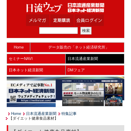
Home
データ販売の「ネット経済研究所」
セミナーNAVI
日本流通産業新聞
日本ネット経済新聞
DMフェア
Home
日本流通産業新聞
特集記事
【ダイエット健康食品素材】