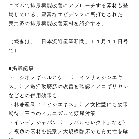
ニズムで排尿機能改善にアプローチする素材も登
場している。豊富なエビデンスに裏打ちされた、
実力派の排尿機能改善素材を紹介する。
（続きは、「日本流通産業新聞」１１月１１日号
で）
■掲載記事
・ シオノギヘルスケア〈「イソサミジンエキ
ス」〉／過活動膀胱の改善を確認／ノコギリヤシ
などとの併用効果も
・林兼産業〈「ヒシエキス」〉／女性型にも効果
期待／三つのメカニズムで頻尿対策
・インデナジャパン〈「サバルセレクト」など〉
／複数の素材を提案／大規模臨床でも有効性を確