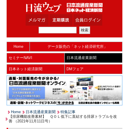
Home
データ販売の「ネット経済研究所」
セミナーNAVI
日本流通産業新聞
日本ネット経済新聞
DMフェア
Home
日本流通産業新聞
特集記事
【排尿機能改善素材】 ＱＯＬ低下に直結する排尿トラブルを改
善 （2021年11月11日号）