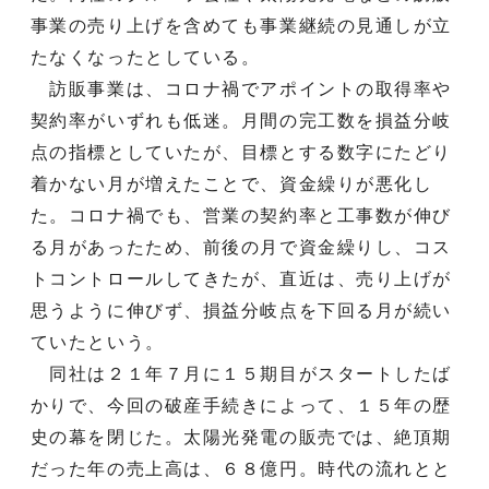
事業の売り上げを含めても事業継続の見通しが立
たなくなったとしている。
訪販事業は、コロナ禍でアポイントの取得率や
契約率がいずれも低迷。月間の完工数を損益分岐
点の指標としていたが、目標とする数字にたどり
着かない月が増えたことで、資金繰りが悪化し
た。コロナ禍でも、営業の契約率と工事数が伸び
る月があったため、前後の月で資金繰りし、コス
トコントロールしてきたが、直近は、売り上げが
思うように伸びず、損益分岐点を下回る月が続い
ていたという。
同社は２１年７月に１５期目がスタートしたば
かりで、今回の破産手続きによって、１５年の歴
史の幕を閉じた。太陽光発電の販売では、絶頂期
だった年の売上高は、６８億円。時代の流れとと