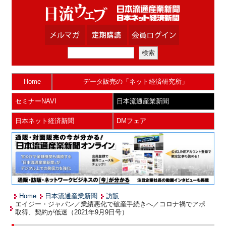
Home
データ販売の「ネット経済研究所」
セミナーNAVI
日本流通産業新聞
日本ネット経済新聞
DMフェア
Home
日本流通産業新聞
訪販
エイジー・ジャパン／業績悪化で破産手続きへ／コロナ禍でアポ
取得、契約が低迷（2021年9月9日号）