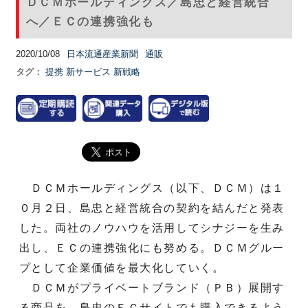
ＤＣＭホールディングス／島忠と経営統合
へ／ＥＣの連携強化も
2020/10/08
日本流通産業新聞
通販
タグ：
提携
新サービス
新戦略
ＤＣＭホールディングス（以下、ＤＣＭ）は１
０月２日、島忠と経営統合の契約を結んだと発表
した。両社のノウハウを活用してシナジーを生み
出し、ＥＣの連携強化にも努める。ＤＣＭグルー
プとして企業価値を最大化していく。
ＤＣＭがプライベートブランド（ＰＢ）展開す
る商品を、島忠のＥＣサイトでも購入できるよう