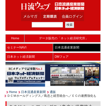
Home
データ販売の「ネット経済研究所」
セミナーNAVI
日本流通産業新聞
日本ネット経済新聞
DMフェア
Home
日本流通産業新聞
通販
ＤＣＭホールディングス／島忠と経営統合へ／ＥＣの連携強化も