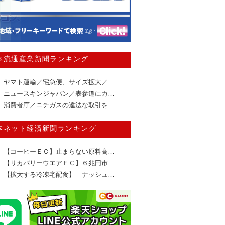
本流通産業新聞ランキング
ヤマト運輸／宅急便、サイズ拡大／…
ニュースキンジャパン／表参道にカ…
消費者庁／ニチガスの違法な取引を…
本ネット経済新聞ランキング
【コーヒーＥＣ】止まらない原料高…
【リカバリーウエアＥＣ】６兆円市…
【拡大する冷凍宅配食】 ナッシュ…