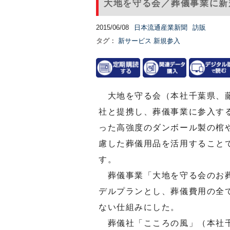
大地を守る会／葬儀事業に新
2015/06/08
日本流通産業新聞
訪販
タグ：
新サービス
新規参入
大地を守る会（本社千葉県、藤
社と提携し、葬儀事業に参入す
った高強度のダンボール製の棺
慮した葬儀用品を活用すること
す。
葬儀事業「大地を守る会のお葬
デルプランとし、葬儀費用の全
ない仕組みにした。
葬儀社「こころの風」（本社千