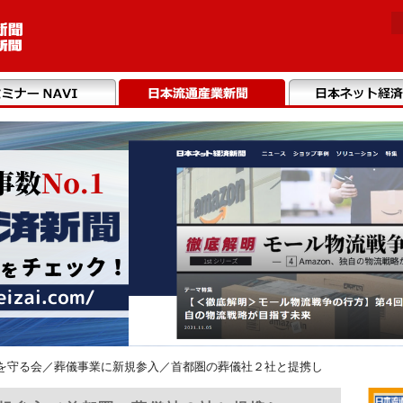
を守る会／葬儀事業に新規参入／首都圏の葬儀社２社と提携し