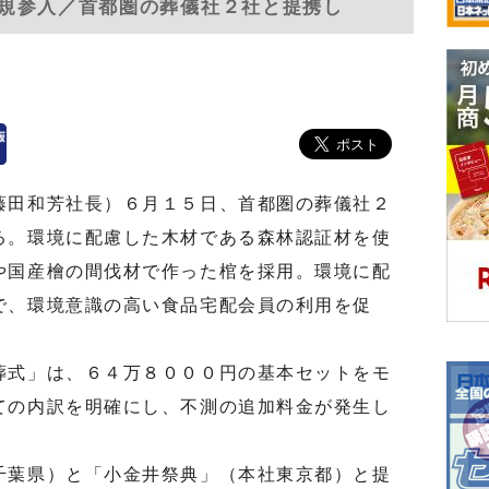
規参入／首都圏の葬儀社２社と提携し
田和芳社長）６月１５日、首都圏の葬儀社２
る。環境に配慮した木材である森林認証材を使
や国産檜の間伐材で作った棺を採用。環境に配
で、環境意識の高い食品宅配会員の利用を促
式」は、６４万８０００円の基本セットをモ
ての内訳を明確にし、不測の追加料金が発生し
葉県）と「小金井祭典」（本社東京都）と提