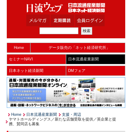
Home
データ販売の「ネット経済研究所」
セミナーNAVI
日本流通産業新聞
日本ネット経済新聞
DMフェア
Home
日本流通産業新聞
支援・周辺
ヤマトホールディングス／新たな店舗受取を提供／英企業と提
携、賛同店も募集