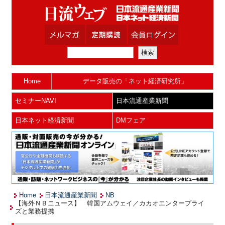
Home
データ販売の「ネット経済研究所」
セミナーNAVI
日本流通産業新聞
日本ネット経済新聞
DMフェア
Home
日本流通産業新聞
NB
【海外ＮＢニュース】 韓国アムウェイ／カカオエンタープライ
ズと業務提携