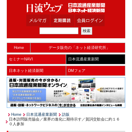
Home
データ販売の「ネット経済研究所」
セミナーNAVI
日本流通産業新聞
日本ネット経済新聞
DMフェア
Home
日本流通産業新聞
訪販
日本訪問販売協会／業界の進化に期待示す／賀詞交歓会に約１６
０人参加