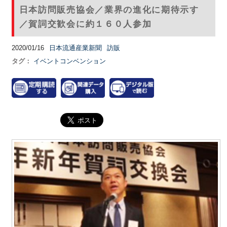
日本訪問販売協会／業界の進化に期待示す
／賀詞交歓会に約１６０人参加
2020/01/16
日本流通産業新聞
訪販
タグ：
イベントコンベンション