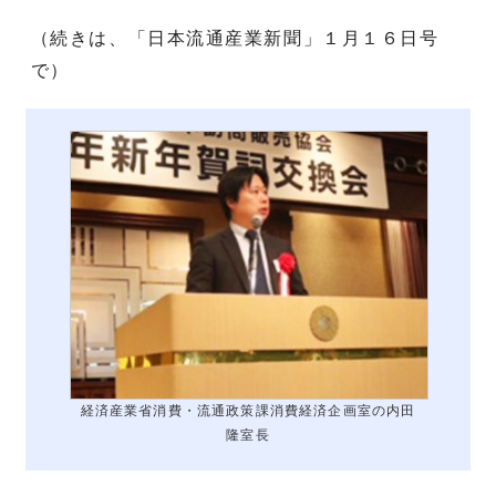
（続きは、「日本流通産業新聞」１月１６日号
で）
経済産業省消費・流通政策課消費経済企画室の内田
隆室長