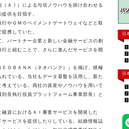
能（ＡＩ）による与信ノウハウを掛け合わせる
の提供を目指す。
行やＧＭＯペイメントゲートウェイなどと取
で提携していた。
日
、パートナー企業と新しい金融サービスの創
1
銀行と組むことで、さらに進んだサービスを開
2
3
ＥＯＢＡＮＫ（ネオバンク）』を掲げ、積極
日
入れている。当社もデータ基盤を活用し、新た
と考えている。両社の資産やノウハウを用いて
1
2
護則良執行役員プラットフォーム事業部長）と
3
融資におけるＡＩ審査サービスを開発した
ドサービスを提供したりしている。結婚情報誌