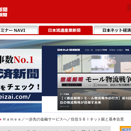
Ｈａｍｅｅ／一歩先の金融サービスへ／住信ＳＢＩネット銀と基本合意