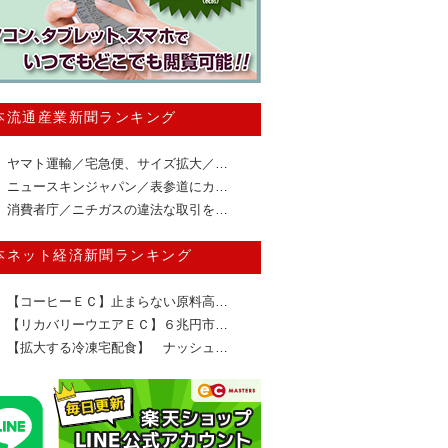
本流通産業新聞ランキング
ヤマト運輸／宅急便、サイズ拡大／…
ニュースキンジャパン／表参道にカ…
消費者庁／ニチガスの違法な取引を…
本ネット経済新聞ランキング
【コーヒーＥＣ】止まらない原料高…
【リカバリーウエアＥＣ】６兆円市…
【拡大する冷凍宅配食】 ナッシュ…