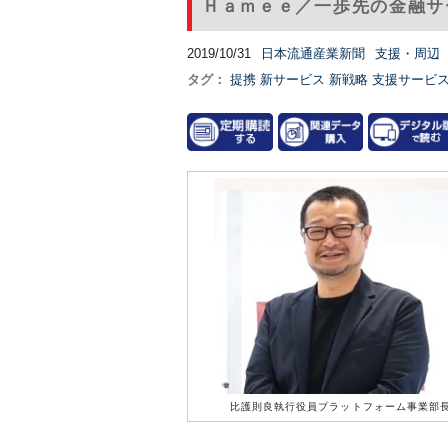
Ｈａｍｅｅ／一歩先の金融サ
2019/10/31
日本流通産業新聞
支援・周辺
タグ：
提携
新サービス
新戦略
支援サービ
比護則良執行役員プラットフォーム事業部