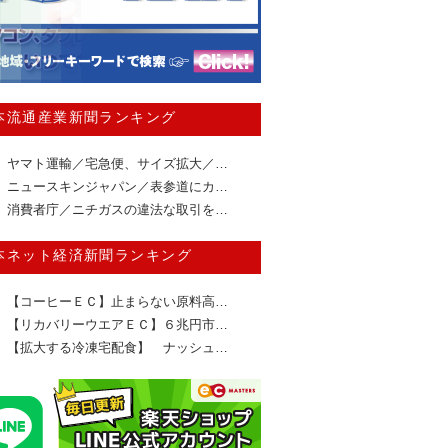
本流通産業新聞ランキング
ヤマト運輸／宅急便、サイズ拡大／…
ニュースキンジャパン／表参道にカ…
消費者庁／ニチガスの違法な取引を…
本ネット経済新聞ランキング
【コーヒーＥＣ】止まらない原料高…
【リカバリーウエアＥＣ】６兆円市…
【拡大する冷凍宅配食】 ナッシュ…