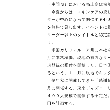
（中間期）における売上高は前
今夏からは、スキンケアの貸し
ダーが中心になって開催するセ
を無料で貸し出す。イベントに
リーダー以上のタイトルと認定
う。
米国カリフォルニア州に本社を
月に本格稼働。現地の有力なリ
規登録の受付を開始した。日本
るという。１１月に現地でキッ
例年秋に開催してきた「感謝祭
月に開催する。東京ディズニー
４００人規模で開催する予定だ
円を計画する。