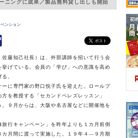
ーニングに成果／製品無料貸し出しも開始
ンベンション
佐藤知己社長）は、外部講師を招いて行う会
を挙げている。会員の「学び」への意識を高め
げる。
ーに専門家の野口悦子氏を迎えた。ロールプ
め方を教授する「セカンドペレズレッスン」
う。９月からは、大阪や名古屋などに開催地を
旅行キャンペーン」を昨年よりも１カ月前倒
３カ月間に渡って実施した。１９年４―９月期