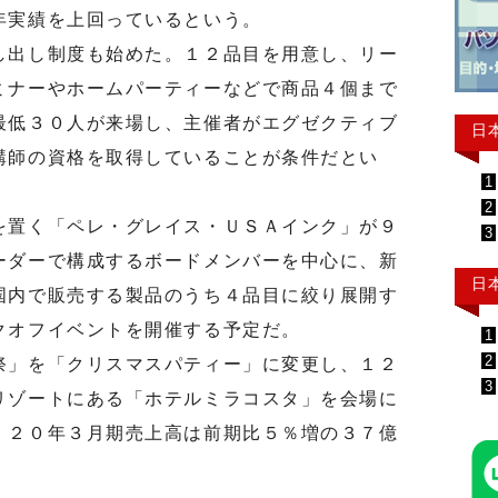
年実績を上回っているという。
出し制度も始めた。１２品目を用意し、リー
ミナーやホームパーティーなどで商品４個まで
最低３０人が来場し、主催者がエグゼクティブ
日
講師の資格を取得していることが条件だとい
1
2
置く「ペレ・グレイス・ＵＳＡインク」が９
3
ーダーで構成するボードメンバーを中心に、新
日
国内で販売する製品のうち４品目に絞り展開す
クオフイベントを開催する予定だ。
1
2
」を「クリスマスパティー」に変更し、１２
3
リゾートにある「ホテルミラコスタ」を会場に
。２０年３月期売上高は前期比５％増の３７億