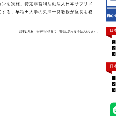
ョンを実施。特定非営利活動法人日本サプリメ
任する、早稲田大学の矢澤一良教授が座長を務
日
記事は取材・執筆時の情報で、現在は異なる場合があります。
1
2
3
日
1
2
3