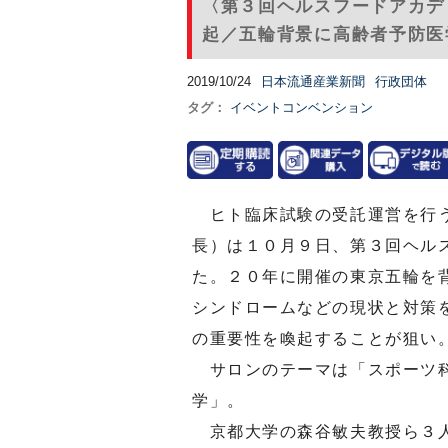
〈第３回ヘルスフードアカデ
起／五輪背景に高齢者予防医
2019/10/24
日本流通産業新聞
行政団体
タグ：
イベントコンベンション
ヒト臨床試験の受託運営を行う
長）は１０月９日、第３回ヘル
た。２０年に開催の東京五輪を
シンドロームなどの現状と対策
の重要性を喚起することが狙い
サロンのテーマは「スポーツ科
学」。
京都大学の森谷敏夫教授ら３人