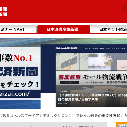
〈第３回ヘルスフードアカデミックサロン〉 フレイル対策の重要性喚起／