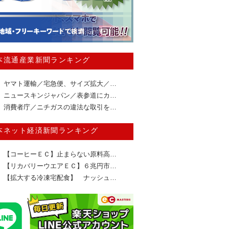
本流通産業新聞ランキング
ヤマト運輸／宅急便、サイズ拡大／…
ニュースキンジャパン／表参道にカ…
消費者庁／ニチガスの違法な取引を…
本ネット経済新聞ランキング
【コーヒーＥＣ】止まらない原料高…
【リカバリーウエアＥＣ】６兆円市…
【拡大する冷凍宅配食】 ナッシュ…