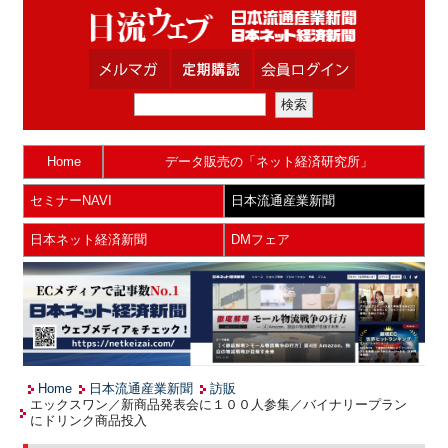
Home
データ販売の「ネット経済研究所」
セミナーNAVI
日本流通産業新聞
日本ネット経済新聞
DMフェア
Home
日本流通産業新聞
訪販
エックスワン／新商品発表会に１００人参集／バイナリープラン
にドリンク商品投入