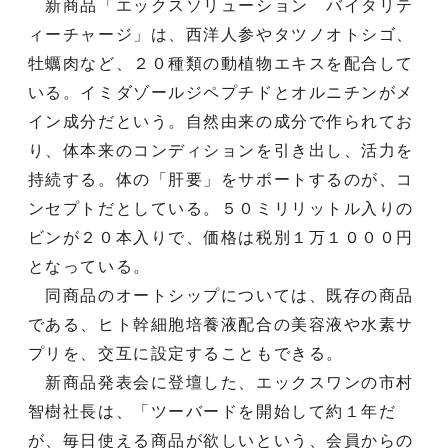
新商品「エックスソリューション バイタリテ
ィーチャージ」は、西洋人参やタツノオトシゴ、
牡蠣肉など、２０種類の動植物エキスを配合して
いる。イミダゾールジペプチドとオルニチンがメ
イン成分だという。自然由来の成分で作られてお
り、体本来のコンディションを引き出し、活力を
持続する。体の「肝要」をサポートするのが、コ
ンセプトだとしている。５０ミリリットル入りの
ビンが２０本入りで、価格は税別１万１０００円
となっている。
同商品のオートシップについては、既存の商品
である、ヒト幹細胞培養液配合の美容液や水素サ
プリを、交互に設定することもできる。
新商品発表会に登壇した、エックスワンの市村
智樹社長は、「ツーバードを開始して約１年だ
が、毎日使える商品が欲しいという、会員からの