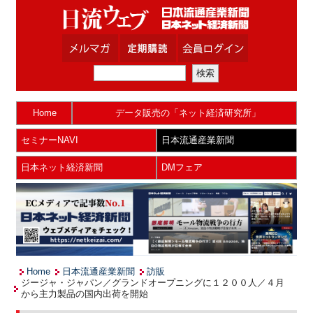
Home
データ販売の「ネット経済研究所」
セミナーNAVI
日本流通産業新聞
日本ネット経済新聞
DMフェア
Home
日本流通産業新聞
訪販
ジージャ・ジャパン／グランドオープニングに１２００人／４月
から主力製品の国内出荷を開始