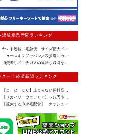
本流通産業新聞ランキング
ヤマト運輸／宅急便、サイズ拡大／…
ニュースキンジャパン／表参道にカ…
消費者庁／ニチガスの違法な取引を…
本ネット経済新聞ランキング
【コーヒーＥＣ】止まらない原料高…
【リカバリーウエアＥＣ】６兆円市…
【拡大する冷凍宅配食】 ナッシュ…