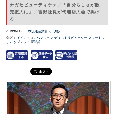
ナガセビューティケァ／「自分らしさが販
売拡大に」／吉野社長が代理店大会で掲げ
る
2019/09/12
日本流通産業新聞
訪販
タグ：
イベントコンベンション
ディストリビューター
スマートフ
ォン
タブレット
新戦略