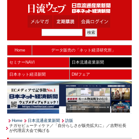
Home
データ販売の「ネット経済研究所」
セミナーNAVI
日本流通産業新聞
日本ネット経済新聞
DMフェア
Home
日本流通産業新聞
訪販
ナガセビューティケァ／「自分らしさが販売拡大に」／吉野社長
が代理店大会で掲げる