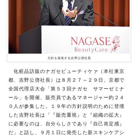
方針を発表する吉野公啓社長
化粧品訪販のナガセビューティケァ（本社東京
都、吉野公啓社長）は８月２７～２９日、京都で
全国代理店大会「第５３回ナガセ サマーゼミナ
ール」を開催、販売員であるマネージャー約２４
０人が参集した。１９年の方針説明のために登壇
した吉野社長は「『販売重視』と『組織の拡大』
に必要なのは、自分らしさであり『自己肯定感』
だ」と話し、９月１日に発売した新スキンケアシ