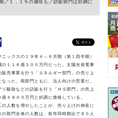
期／１．１％の減収も／訪販部門は好調に
ニックスの１９年４―６月期（第１四半期）
減の１１６億３００万円だった。太陽光発電事
の販売事業を行う「エネルギー部門」の売り上
となった。両部門ともに、法人向けの営業だ。
リ駆除などの訪販を行う「ＨＳ部門」の売上
９億４８００万円と好調に推移している。
の人数を増やしたことが、売り上げの伸長に
末の部門全体の人数は、前年同時期比で８０人