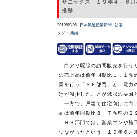
サニックス １９年４－６月
推移
2019/09/05
日本流通産業新聞
訪販
タグ：
業績
白アリ駆除の訪問販売を行うサ
の売上高は前年同期比１．１％
業を行う「ＳＥ部門」と、電力
げが減少したことが減収の要因
一方で、戸建て住宅向けに白ア
高は前年同期比８．７％増の２
ＨＳ部門では、営業マンや施工
つながったという。１９年６月