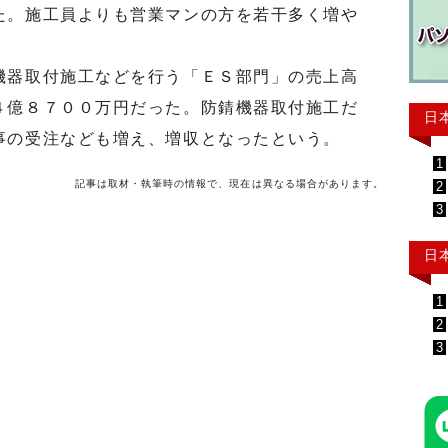
た。施工員よりも営業マンの方を若干多く増や
器取付施工などを行う「ＥＳ部門」の売上高
４億８７００万円だった。防錆機器取付施工だ
日
事の受注なども増え、増収となったという。
1
記事は取材・執筆時の情報で、現在は異なる場合があります。
2
3
日
1
2
3