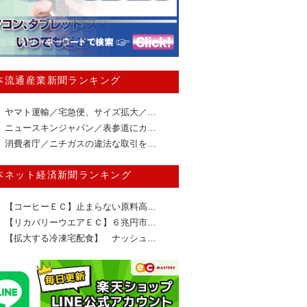
本流通産業新聞ランキング
ヤマト運輸／宅急便、サイズ拡大／…
ニュースキンジャパン／表参道にカ…
消費者庁／ニチガスの違法な取引を…
本ネット経済新聞ランキング
【コーヒーＥＣ】止まらない原料高…
【リカバリーウエアＥＣ】６兆円市…
【拡大する冷凍宅配食】 ナッシュ…