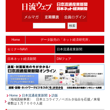
Home
データ販売の「ネット経済研究所」
セミナーNAVI
日本流通産業新聞
日本ネット経済新聞
DMフェア
Home
日本流通産業新聞
訪販
〈地域貢献事業〉 日本エコライフ／ベガルタ仙台を応援／来場
者数は１万７０００人超