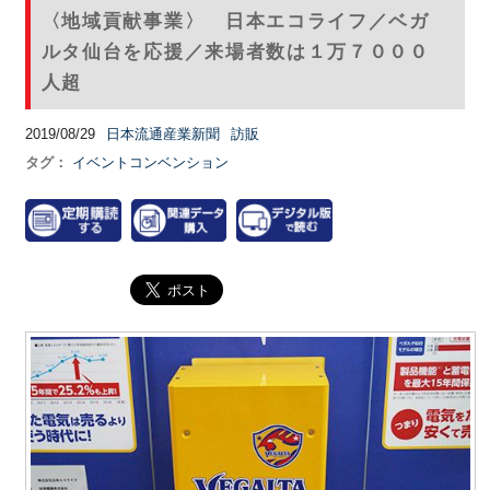
〈地域貢献事業〉 日本エコライフ／ベガ
ルタ仙台を応援／来場者数は１万７０００
人超
2019/08/29
日本流通産業新聞
訪販
タグ：
イベントコンベンション