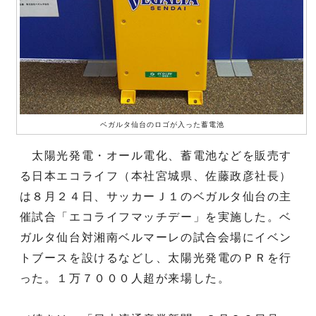
ベガルタ仙台のロゴが入った蓄電池
太陽光発電・オール電化、蓄電池などを販売す
る日本エコライフ（本社宮城県、佐藤政彦社長）
は８月２４日、サッカーＪ１のベガルタ仙台の主
催試合「エコライフマッチデー」を実施した。ベ
ガルタ仙台対湘南ベルマーレの試合会場にイベン
トブースを設けるなどし、太陽光発電のＰＲを行
った。１万７０００人超が来場した。