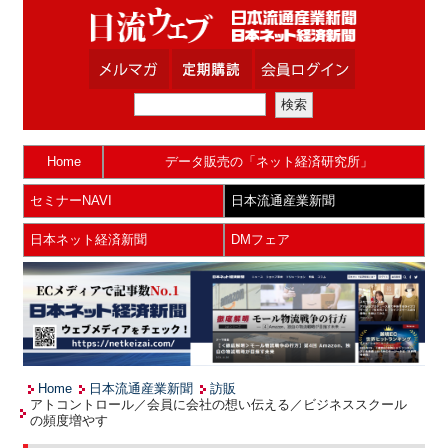
Home
データ販売の「ネット経済研究所」
セミナーNAVI
日本流通産業新聞
日本ネット経済新聞
DMフェア
Home
日本流通産業新聞
訪販
アトコントロール／会員に会社の想い伝える／ビジネススクール
の頻度増やす