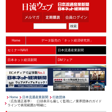
Home
データ販売の「ネット経済研究所」
セミナーNAVI
日本流通産業新聞
日本ネット経済新聞
DMフェア
Home
日本流通産業新聞
行政団体
〈広告適正基準〉 口頭表示も厳しく監視に／業界団体のガイド
ラインで表現範囲が明確に