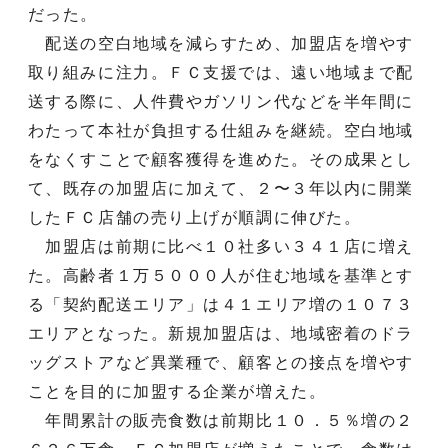
だった。
配送の空白地域を減らすため、加盟店を増やす
取り組みに注力。ＦＣ支援では、遠い地域まで配
送する際に、人件費やガソリン代などを半年間に
わたって本社が負担する仕組みを継続。空白地域
をなくすことで顧客獲得を進めた。その成果とし
て、既存の加盟店に加えて、２〜３年以内に開業
したＦＣ店舗の売り上げが順調に伸びた。
加盟店は前期に比べ１０社多い３４１店に増え
た。高齢者１万５０００人が住む地域を基準とす
る「契約配送エリア」は４１エリア増の１０７３
エリアとなった。新規加盟店は、地域密着のドラ
ッグストアなど異業種で、顧客との接点を増やす
ことを目的に加盟する企業が増えた。
年間累計の販売食数は前期比１０．５％増の２