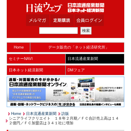
Home
データ販売の「ネット経済研究所」
セミナーNAVI
日本流通産業新聞
日本ネット経済新聞
DMフェア
Home
日本流通産業新聞
訪販
シニアライフクリエイト １８年２月期／ＦＣ合計売上高は１４
２億円／ＦＣ加盟店は３４１社に増加