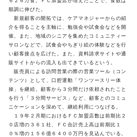
６２６万食。ＦＣ加盟店が増えたことで、食数は
順調に伸びた。
新規顧客の開拓では、ケアマネジャーからの紹
介を得ることを主軸に、勉強会や試食会などを開
催。また、地域のシニアを集めたコミュニティー
サロンなどで、試食会やちぎり絵の体験などを行
い顧客接点を広げた。また、資料請求サイトや通
販サイトからの流入も出てきているという。
販売員による訪問営業の際の営業ツール（コン
テンツ）として、口腔運動「ワンツースリー体
操」を継続。顧客から３分間だけ依頼されたこと
を行う「３分間サービス」など、顧客とのコミュ
ニケーションを深めて、継続利用につなげる。
１９年２月期におけるＦＣ加盟店数は前期比２
０店増の３６１社、ＦＣ合計売上高は前期比１
０％増の１５６億６４００万円を見込んでいる。