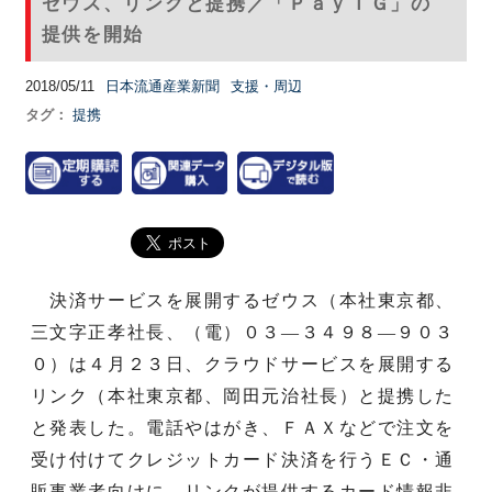
ゼウス、リンクと提携／「ＰａｙＴＧ」の
提供を開始
2018/05/11
日本流通産業新聞
支援・周辺
タグ：
提携
決済サービスを展開するゼウス（本社東京都、
三文字正孝社長、（電）０３—３４９８—９０３
０）は４月２３日、クラウドサービスを展開する
リンク（本社東京都、岡田元治社長）と提携した
と発表した。電話やはがき、ＦＡＸなどで注文を
受け付けてクレジットカード決済を行うＥＣ・通
販事業者向けに、リンクが提供するカード情報非