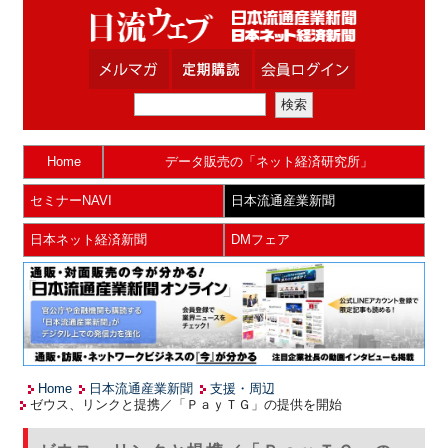
Home
データ販売の「ネット経済研究所」
セミナーNAVI
日本流通産業新聞
日本ネット経済新聞
DMフェア
Home
日本流通産業新聞
支援・周辺
ゼウス、リンクと提携／「ＰａｙＴＧ」の提供を開始