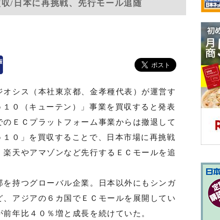
買収/日本に再挑戦、先行モール追随
オシス（本社東京都、金孝種代表）が運営す
ｏ１０（キューテン）」事業を買収すると発表
でのＥＣプラットフォーム事業からは撤退して
ｏ１０」を買収することで、日本市場に再挑戦
、楽天やアマゾンなど先行するＥＣモールを追
を持つグローバル企業。日本以外にもシンガ
ど、アジアの６カ国でＥＣモールを展開してい
が前年比４０％増と成長を続けていた。