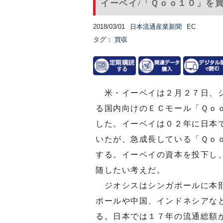
イーベイ/「Ｑｏｏ１０」を
2018/03/01
日本流通産業新聞
EC
タグ：
買収
米・イーベイは２月２７日、ジ
る国内向けのＥＣモール「Ｑｏ
した。イーベイは０２年に日本
いたが、急成長している「Ｑｏ
する。イーベイの資本を投下し
随したい考えだ。
ジオシスはシンガポールに本部
ポールや中国、インドネシアな
る。日本では１７年の流通総額