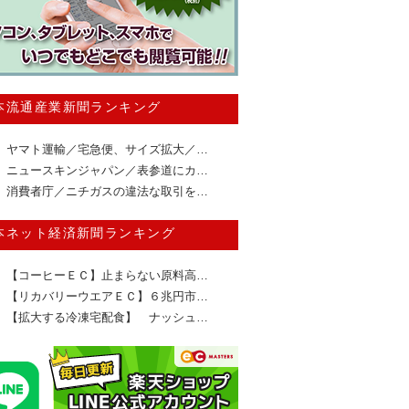
本流通産業新聞ランキング
ヤマト運輸／宅急便、サイズ拡大／…
ニュースキンジャパン／表参道にカ…
消費者庁／ニチガスの違法な取引を…
本ネット経済新聞ランキング
【コーヒーＥＣ】止まらない原料高…
【リカバリーウエアＥＣ】６兆円市…
【拡大する冷凍宅配食】 ナッシュ…