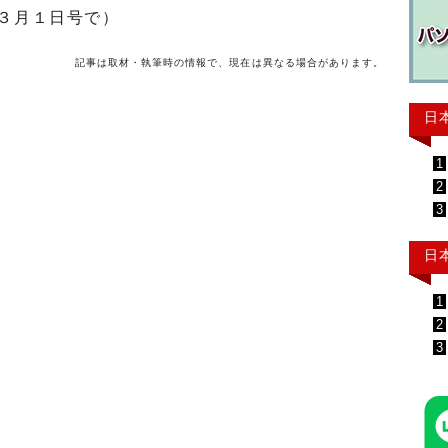
３月１日号で）
記事は取材・執筆時の情報で、現在は異なる場合があります。
日
1
2
3
日
1
2
3