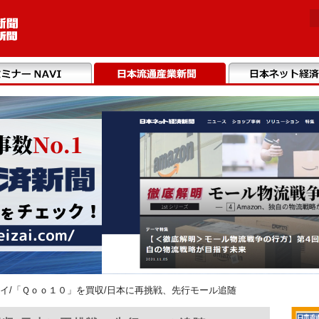
イ/「Ｑｏｏ１０」を買収/日本に再挑戦、先行モール追随