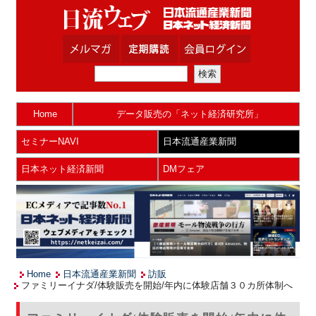
Home
データ販売の「ネット経済研究所」
セミナーNAVI
日本流通産業新聞
日本ネット経済新聞
DMフェア
Home
日本流通産業新聞
訪販
ファミリーイナダ/体験販売を開始/年内に体験店舗３０カ所体制へ