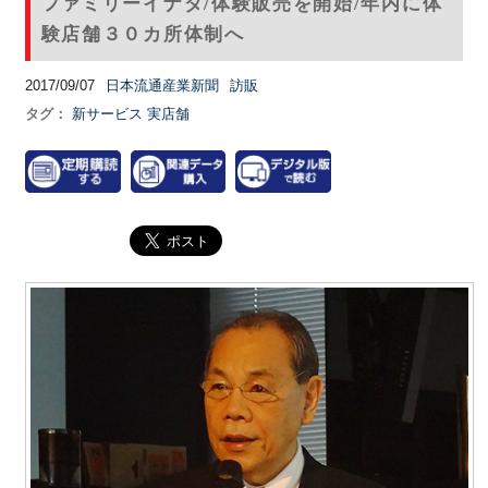
ファミリーイナダ/体験販売を開始/年内に体
験店舗３０カ所体制へ
2017/09/07
日本流通産業新聞
訪販
タグ：
新サービス
実店舗