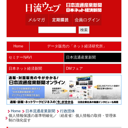
Home
データ販売の「ネット経済研究所」
セミナーNAVI
日本流通産業新聞
日本ネット経済新聞
DMフェア
Home
日本流通産業新聞
行政団体
個人情報保護の基準明確化／〈経産省〉個人情報の取得・管理体
制の強化促す