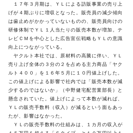
１７年３月期は、ＹＬによる訪販事業の売り上
げが４期ぶりに増収となった。販売員の減少傾向
は歯止めがかかっていないものの、販売員向けの
研修体制でＹＬ１人当たりの販売本数が増加。テ
レビＣＭを中心とした広告宣伝戦略もＹＬの意識
向上につながっている。
ヤクルト本社では、原材料の高騰に伴い、ＹＬ
売り上げ全体の３分の２を占める主力商品「ヤク
ルト４００」を１６年５月に１０円値上げした。
この値上げによる影響で社内では「販売本数が減
少するのではないか」（中野健宅配営業部長）と
懸念されていた。値上げによって本数が減れば、
ＹＬの販売手数料（収入）が減るという面もあっ
たが、影響はなかった。
ＹＬの販売手数料の仕組みは、１カ月の収入が