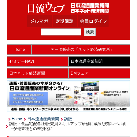
Home
データ販売の「ネット経済研究所」
セミナーNAVI
日本流通産業新聞
日本ネット経済新聞
DMフェア
Home
日本流通産業新聞
訪販
訪販・食品宅配各社/販売員スキルアップ研修に成果/接客レベル向
上が他業種との差別化に