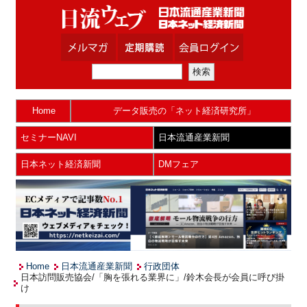
Home
データ販売の「ネット経済研究所」
セミナーNAVI
日本流通産業新聞
日本ネット経済新聞
DMフェア
Home
日本流通産業新聞
行政団体
日本訪問販売協会/「胸を張れる業界に」/鈴木会長が会員に呼び掛
け