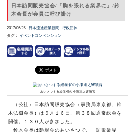
日本訪問販売協会/「胸を張れる業界に」/鈴
木会長が会員に呼び掛け
2017/06/26
日本流通産業新聞
行政団体
タグ：
イベントコンベンション
あいさつする経産省の小瀬達之審議官
（公社）日本訪問販売協会（事務局東京都、鈴
木弘樹会長）は６月１６日、第３８回通常総会を
開催。１３０人が参加した。
鈴木会長は懇親会のあいさつで、「訪販業界