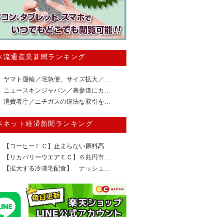
本流通産業新聞ランキング
ヤマト運輸／宅急便、サイズ拡大／…
ニュースキンジャパン／表参道にカ…
消費者庁／ニチガスの違法な取引を…
本ネット経済新聞ランキング
【コーヒーＥＣ】止まらない原料高…
【リカバリーウエアＥＣ】６兆円市…
【拡大する冷凍宅配食】 ナッシュ…