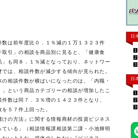
。
日
数は前年度比０．１％減の１万１３２３件
1
チ取引」の相談を商品別に見ると、「健康食
2
品」も同８．１％減となっており、ネットワー
3
材では、相談件数が減少する傾向が見られた。
日
の相談件数が横ばいになったのは、「内職・
）」という商品カテゴリーの相談が増加したこ
1
談件数は同７．３％増の１４２３件となり、
2
3
数を５７件上回った。
けの方法』に関する情報商材の投資ビジネス
っている」（相談情報課相談第二課・小池輝明