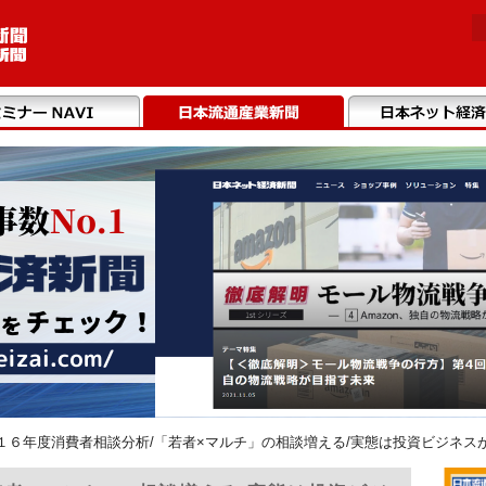
１６年度消費者相談分析/「若者×マルチ」の相談増える/実態は投資ビジネス