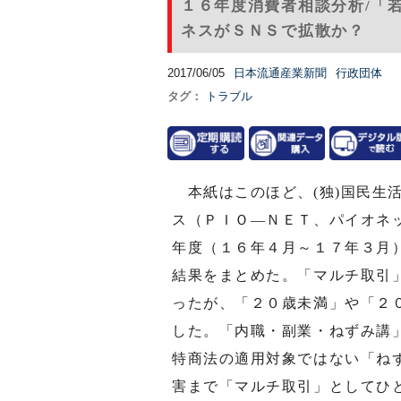
１６年度消費者相談分析/「
ネスがＳＮＳで拡散か？
2017/06/05
日本流通産業新聞
行政団体
タグ：
トラブル
本紙はこのほど、(独)国民生
ス（ＰＩＯ―ＮＥＴ、パイオネ
年度（１６年４月～１７年３月
結果をまとめた。「マルチ取引
ったが、「２０歳未満」や「２
した。「内職・副業・ねずみ講
特商法の適用対象ではない「ね
害まで「マルチ取引」としてひ