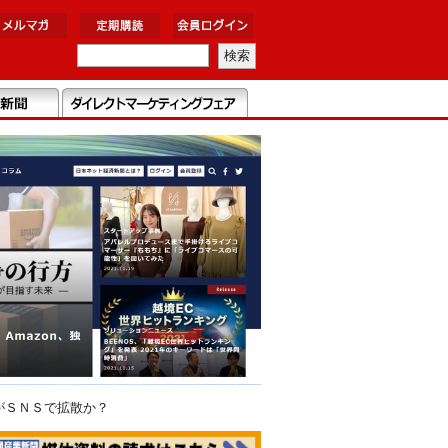
がＳＮＳで拡散か？