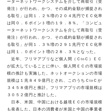
ーターネットワークシステムを介して商取引（受
発注）が行われ、かつ、その成約金額が捕捉され
る取引」は同１．２％増の２０４兆円でＥＣ化率
は同０．６ポイント増の１９．８％。「コンピュ
ーターネットワークシステムを介して商取引（受
発注）が行われ、かつ、その成約金額が捕捉され
る取引」が同１．３％増の２９１兆円でＥＣ化率
は同１．０ポイント増の２８．３％となった。
近年、フリマアプリなど個人間（ＣtoＣ）ＥＣ
が拡大していることに伴い、個人間ＥＣの市場規
模の推計も実施した。ネットオークションの市場
規模は１兆８４９億円とされ、このうちＣtoＣが
３４５８億円と推計。フリマアプリの市場規模は
３０５２億円と推計した。
日本、米国、中国における越境ＥＣの市場規模
も発表した。日本の消費者が米国と中国の事業者