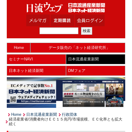
Home
データ販売の「ネット経済研究所」
セミナーNAVI
日本流通産業新聞
日本ネット経済新聞
DMフェア
Home
日本流通産業新聞
行政団体
経済産業省/消費者向けＥＣ１５兆円/市場規模、ＥＣ化率とも拡大
続く