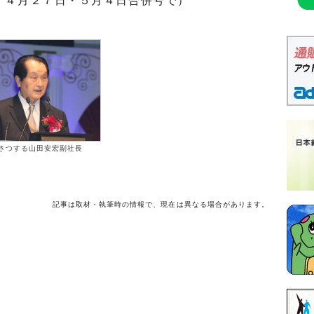
」４月２７日・５月４日合併号で）
さつする山田安宏副社長
記事は取材・執筆時の情報で、現在は異なる場合があります。