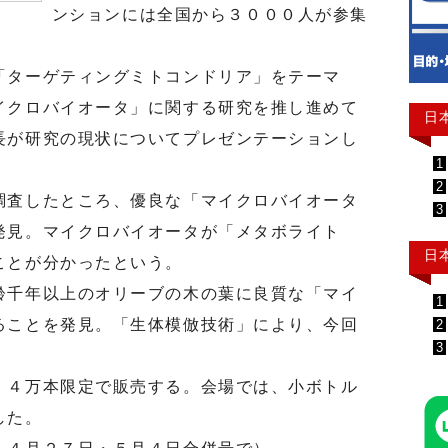
ンションには全国から３０００人が参集
ターゲティングミトコンドリア」をテーマ
イクロバイオータ」に関する研究を推し進めて
日
長が研究の現状についてプレゼンテーションし
1
2
査したところ、優良な「マイクロバイオータ
3
発見。マイクロバイオータが「メタボライト
日
ことが分かったという。
千年以上のオリーブの木の葉に良質な「マイ
1
ることを発見。「生体模倣技術」により、今回
2
3
４万本限定で販売する。会場では、小ボトル
した。