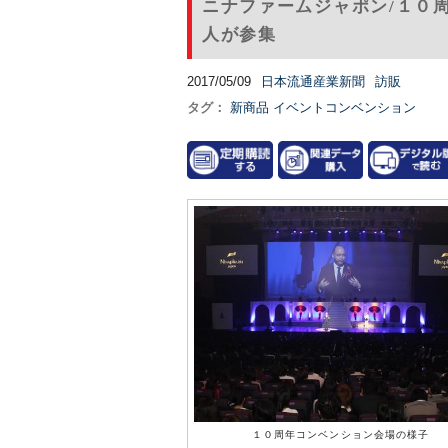
ニナファームジャポン/１０
人が参集
2017/05/09
日本流通産業新聞
訪販
タグ：
新商品
イベントコンベンション
１０周年コンベンション会場の様子