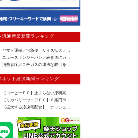
本流通産業新聞ランキング
ヤマト運輸／宅急便、サイズ拡大／…
ニュースキンジャパン／表参道にカ…
消費者庁／ニチガスの違法な取引を…
本ネット経済新聞ランキング
【コーヒーＥＣ】止まらない原料高…
【リカバリーウエアＥＣ】６兆円市…
【拡大する冷凍宅配食】 ナッシュ…