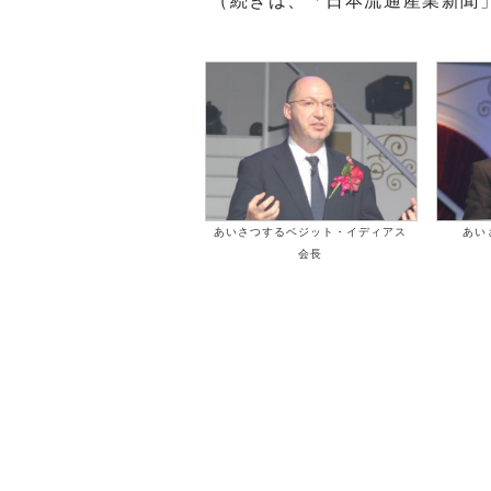
（続きは、「日本流通産業新聞
あいさつするベジット・イディアス
あい
会長