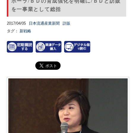
ポーラ/ＢＤの育成強化を明確に/ＢＤと訪販
を一事業として総括
2017/04/05
日本流通産業新聞
訪販
タグ：
新戦略