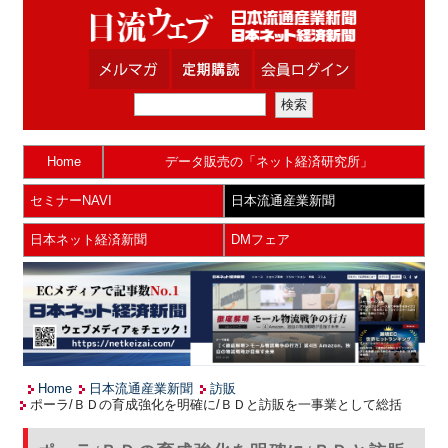
Home
データ販売の「ネット経済研究所」
セミナーNAVI
日本流通産業新聞
日本ネット経済新聞
DMフェア
Home
日本流通産業新聞
訪販
ポーラ/ＢＤの育成強化を明確に/ＢＤと訪販を一事業として総括