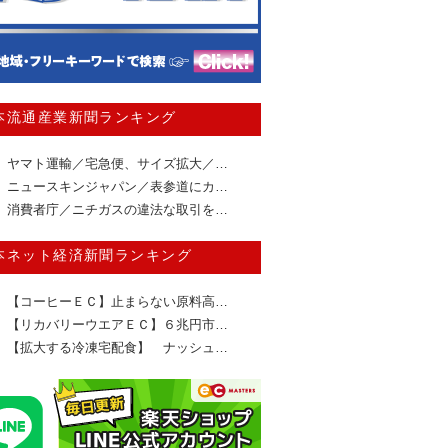
本流通産業新聞ランキング
ヤマト運輸／宅急便、サイズ拡大／…
ニュースキンジャパン／表参道にカ…
消費者庁／ニチガスの違法な取引を…
本ネット経済新聞ランキング
【コーヒーＥＣ】止まらない原料高…
【リカバリーウエアＥＣ】６兆円市…
【拡大する冷凍宅配食】 ナッシュ…