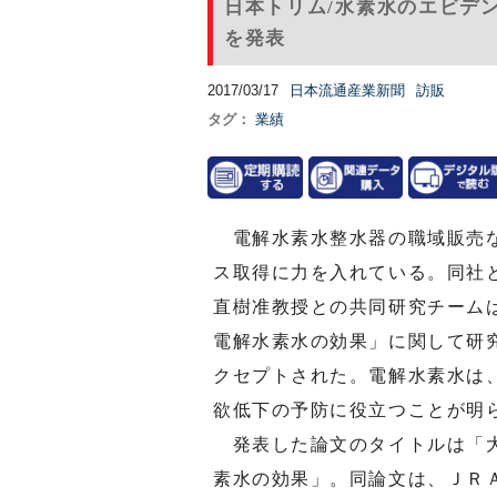
日本トリム/水素水のエビデ
を発表
2017/03/17
日本流通産業新聞
訪販
タグ：
業績
電解水素水整水器の職域販売な
ス取得に力を入れている。同社
直樹准教授との共同研究チーム
電解水素水の効果」に関して研
クセプトされた。電解水素水は
欲低下の予防に役立つことが明
発表した論文のタイトルは「大
素水の効果」。同論文は、ＪＲ