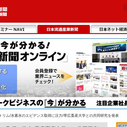
トリム/水素水のエビデンス取得に注力/帯広畜産大学との共同研究を発表