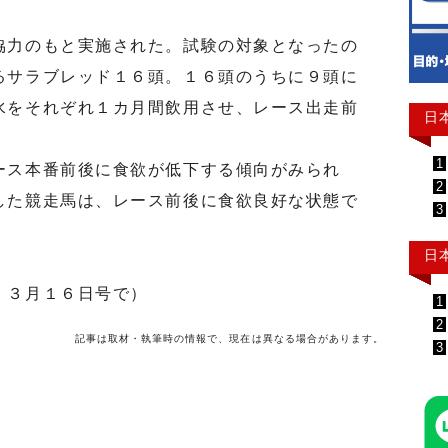
。
力のもと実施された。試験の対象となったの
るサラブレッド１６頭。１６頭のうちに９頭に
水をそれぞれ１カ月間飲用させ、レース出走前
日
。
1
ス本番前後に食欲が低下する傾向がみられ
2
した競走馬は、レース前後に食欲良好な状態で
3
日
」３月１６日号で）
1
2
記事は取材・執筆時の情報で、現在は異なる場合があります。
3