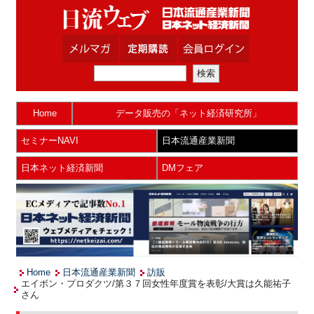
Home
データ販売の「ネット経済研究所」
セミナーNAVI
日本流通産業新聞
日本ネット経済新聞
DMフェア
Home
日本流通産業新聞
訪販
エイボン・プロダクツ/第３７回女性年度賞を表彰/大賞は久能祐子
さん