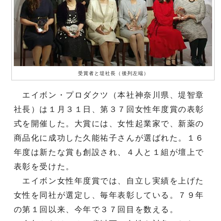
受賞者と堤社長（後列左端）
エイボン・プロダクツ（本社神奈川県、堤智章
社長）は１月３１日、第３７回女性年度賞の表彰
式を開催した。大賞には、女性起業家で、新薬の
商品化に成功した久能祐子さんが選ばれた。１６
年度は新たな賞も創設され、４人と１組が壇上で
表彰を受けた。
エイボン女性年度賞では、自立し実績を上げた
女性を同社が選定し、毎年表彰している。７９年
の第１回以来、今年で３７回目を数える。