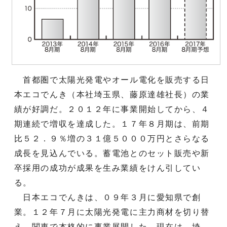
首都圏で太陽光発電やオール電化を販売する日
本エコでんき（本社埼玉県、藤原達雄社長）の業
績が好調だ。２０１２年に事業開始してから、４
期連続で増収を達成した。１７年８月期は、前期
比５２．９％増の３１億５０００万円とさらなる
成長を見込んでいる。蓄電池とのセット販売や新
卒採用の成功が成果を生み業績をけん引してい
る。
日本エコでんきは、０９年３月に愛知県で創
業。１２年７月に太陽光発電に主力商材を切り替
え、関東で本格的に事業展開した。現在は、埼