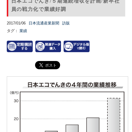
日本エコでんき/５期連続増収を計画/新卒社
員の戦力化で業績好調
2017/01/06
日本流通産業新聞
訪販
タグ：
業績