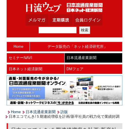
Home
データ販売の「ネット経済研究所」
セミナーNAVI
日本流通産業新聞
日本ネット経済新聞
DMフェア
Home
日本流通産業新聞
訪販
日本エコでんき/５期連続増収を計画/新卒社員の戦力化で業績好調