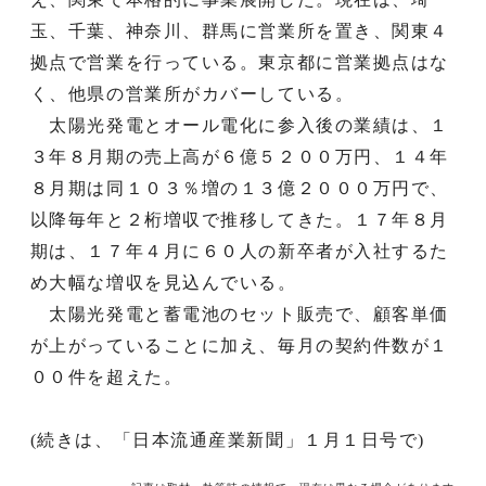
玉、千葉、神奈川、群馬に営業所を置き、関東４
拠点で営業を行っている。東京都に営業拠点はな
く、他県の営業所がカバーしている。
太陽光発電とオール電化に参入後の業績は、１
３年８月期の売上高が６億５２００万円、１４年
８月期は同１０３％増の１３億２０００万円で、
以降毎年と２桁増収で推移してきた。１７年８月
期は、１７年４月に６０人の新卒者が入社するた
め大幅な増収を見込んでいる。
太陽光発電と蓄電池のセット販売で、顧客単価
が上がっていることに加え、毎月の契約件数が１
００件を超えた。
(続きは、「日本流通産業新聞」１月１日号で)