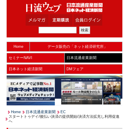
Home
データ販売の「ネット経済研究所」
セミナーNAVI
日本流通産業新聞
日本ネット経済新聞
DMフェア
Home
日本流通産業新聞
EC
スタートトゥデイ/後払い決済の提供開始/決済方法拡充し利用促進
へ