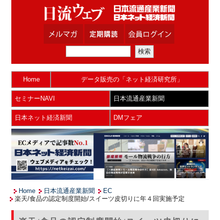
Home
データ販売の「ネット経済研究所」
セミナーNAVI
日本流通産業新聞
日本ネット経済新聞
DMフェア
Home
日本流通産業新聞
EC
楽天/食品の認定制度開始/スイーツ皮切りに年４回実施予定