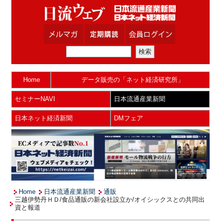
Home
データ販売の「ネット経済研究所」
セミナーNAVI
日本流通産業新聞
日本ネット経済新聞
DMフェア
Home
日本流通産業新聞
通販
三越伊勢丹ＨＤ/食品通販の新会社設立か/オイシックスとの共同出
資と報道