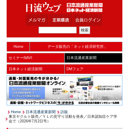
Home
データ販売の「ネット経済研究所」
セミナーNAVI
日本流通産業新聞
日本ネット経済新聞
DMフェア
Home
日本流通産業新聞
訪販
東京ヤクルト販売／ＹＬの見守り活動を発表／日本認知症ケア学
会で（2026年7月2日号）