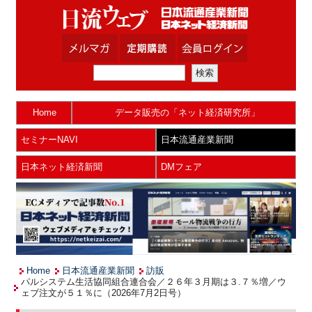
Home
データ販売の「ネット経済研究所」
セミナーNAVI
日本流通産業新聞
日本ネット経済新聞
DMフェア
Home
日本流通産業新聞
訪販
パルシステム生活協同組合連合会／２６年３月期は３.７％増／ウ
ェブ注文が５１％に（2026年7月2日号）