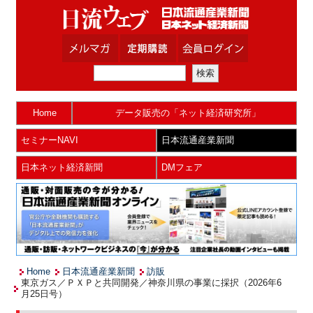
Home
データ販売の「ネット経済研究所」
セミナーNAVI
日本流通産業新聞
日本ネット経済新聞
DMフェア
Home
日本流通産業新聞
訪販
東京ガス／ＰＸＰと共同開発／神奈川県の事業に採択（2026年6
月25日号）