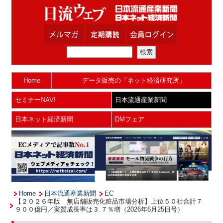
Home
データ販売の「ネット経済研究所」
セミナーNAVI
日本流通産業新聞
日本ネット経済新聞
DMフェア
Home
日本流通産業新聞
EC
【２０２６年版 無店舗販売化粧品市場分析】上位５０社合計７
９００億円／実質成長率は３.７％増（2026年6月25日号）