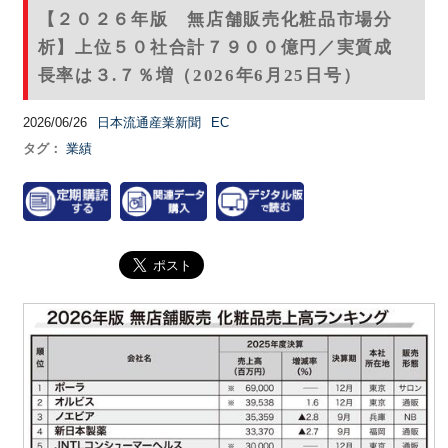
【２０２６年版 無店舗販売化粧品市場分
析】上位５０社合計７９００億円／実質成
長率は３.７％増（2026年6月25日号）
2026/06/26
日本流通産業新聞
EC
タグ：
業績