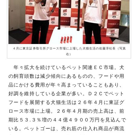
４月に東京証券取引所グロース市場に上場した犬猫生活の佐藤淳社長（写真
右）
年々拡大を続けているペット関連ＥＣ市場。犬
の飼育頭数は減少傾向にあるものの、フードや用
品にかける費用が年々高まっていることもあり、
好調を維持している企業が多い。Ｄ２Ｃでペット
フードを展開する犬猫生活は２６年４月に東証グ
ロース市場に上場。２６年４月期の売上高は、前
期比５３.３％増の４４億４９００万円を見込んで
いる。ペットゴーは、売れ筋の仕入れ商品が商流