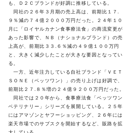
も、Ｄ２Ｃブランドが好調に推移している。
同社の２６年３月期の売上高は、前期比１７.
９％減の７４億２０００万円だった。２４年１０
月に「ロイヤルカナン食事療法食」の商流変更が
あった影響で、ＮＢ（ナショナルブランド）の売
上高が、前期比３３.６％減の４９億１００万円
と、大きく減少したことが大きな要因となってい
る。
一方、近年注力している自社ブランド「ＶＥＴ
ＳＯＮＥ（ベッツワン）」の売り上げは好調で、
前期比２７.８％増の２４億９２００万円だった。
同社では２０年から、食事療法食「ベッツワン
ベテリナリー」シリーズを展開している。２５年
にはアマゾンとヤフーショッピング、２６年には
楽天市場でのサブスクを開始するなど、販路を拡
大している。