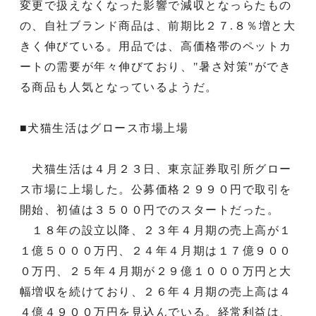
変更で扱えなくなった影響で減収となっらたもの
の、自社ブランド商品は、前期比２７.８％増と大
きく伸びている。用品では、高価格帯のペットカ
ートの需要が年々伸びており、"暑さ対策"ができ
る商品も人気となっているようだ。
■犬猫生活はグロース市場上場
犬猫生活は４月２３日、東京証券取引所グロー
ス市場に上場した。公募価格２９９０円で取引を
開始、初値は３５００円でのスタートだった。
１８年の設立以降、２３年４月期の売上高が１
１億５０００万円、２４年４月期は１７億９００
０万円、２５年４月期が２９億１０００万円と大
幅増収を続けており、２６年４月期の売上高は４
４億４９００万円を見込んでいる。経常利益は、