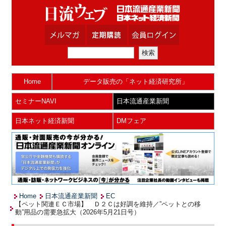
Home
データ販売の「ネット経済研究所」
セミナーNAVI
日本流通産業新聞
日本ネット経済新聞
DMフェア
Home
日本流通産業新聞
EC
【ペット関連ＥＣ市場】 Ｄ２Ｃは好調を維持／”ペットとの移
動”用品の需要急拡大（2026年5月21日号）