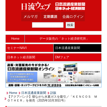
Home
データ販売の「ネット経済研究所」
セミナーNAVI
日本流通産業新聞
日本ネット経済新聞
DMフェア
Home
日本流通産業新聞
訪販
【アクアバンク】寝ながら水素ガスを吸引／「ＫＥＮＣＯＳ Ｍ
ＯＴＨＥＲ」を発売（2025年10月30日号）