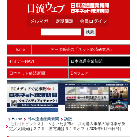
Home
データ販売の「ネット経済研究所」
セミナーNAVI
日本流通産業新聞
日本ネット経済新聞
DMフェア
Home
日本流通産業新聞
訪販
【注目トピックス】 <さいたま市> 共同購入事業の割引率が決
定／太陽光は２７％、蓄電池は３１％オフ（2025年6月26日号）