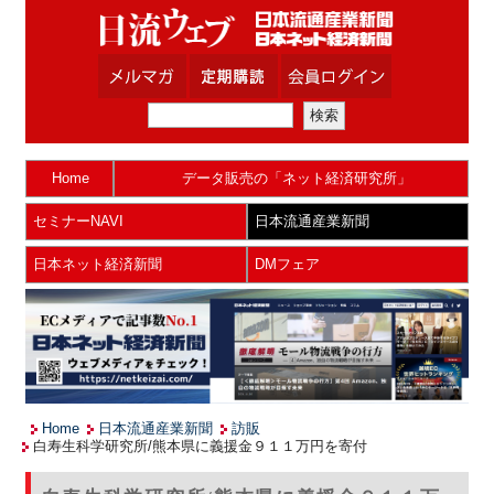
Home
データ販売の「ネット経済研究所」
セミナーNAVI
日本流通産業新聞
日本ネット経済新聞
DMフェア
Home
日本流通産業新聞
訪販
白寿生科学研究所/熊本県に義援金９１１万円を寄付