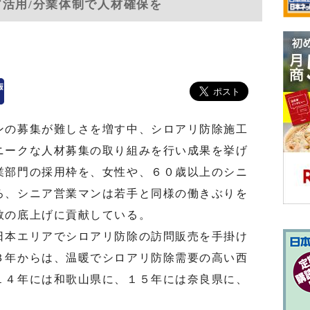
ア活用/分業体制で人材確保を
の募集が難しさを増す中、シロアリ防除施工
ニークな人材募集の取り組みを行い成果を挙げ
業部門の採用枠を、女性や、６０歳以上のシニ
ろ、シニア営業マンは若手と同様の働きぶりを
数の底上げに貢献している。
本エリアでシロアリ防除の訪問販売を手掛け
３年からは、温暖でシロアリ防除需要の高い西
１４年には和歌山県に、１５年には奈良県に、