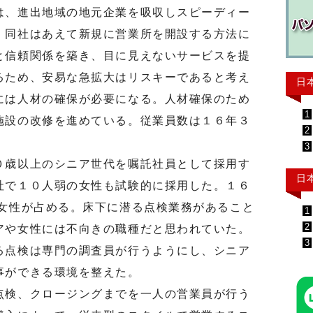
、進出地域の地元企業を吸収しスピーディー
、同社はあえて新規に営業所を開設する方法に
と信頼関係を築き、目に見えないサービスを提
るため、安易な急拡大はリスキーであると考え
日
には人材の確保が必要になる。人材確保のため
1
施設の改修を進めている。従業員数は１６年３
2
3
歳以上のシニア世代を嘱託社員として採用す
日
社で１０人弱の女性も試験的に採用した。１６
を女性が占める。床下に潜る点検業務があること
1
2
アや女性には不向きの職種だと思われていた。
3
る点検は専門の調査員が行うようにし、シニア
事ができる環境を整えた。
検、クロージングまでを一人の営業員が行う