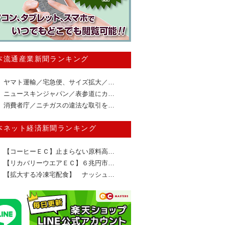
本流通産業新聞ランキング
ヤマト運輸／宅急便、サイズ拡大／…
ニュースキンジャパン／表参道にカ…
消費者庁／ニチガスの違法な取引を…
本ネット経済新聞ランキング
【コーヒーＥＣ】止まらない原料高…
【リカバリーウエアＥＣ】６兆円市…
【拡大する冷凍宅配食】 ナッシュ…