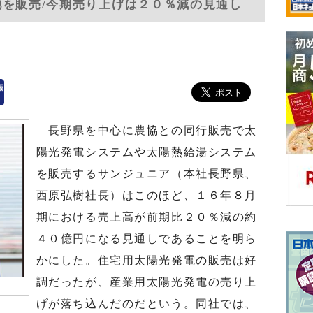
池を販売/今期売り上げは２０％減の見通し
長野県を中心に農協との同行販売で太
陽光発電システムや太陽熱給湯システム
を販売するサンジュニア（本社長野県、
西原弘樹社長）はこのほど、１６年８月
期における売上高が前期比２０％減の約
４０億円になる見通しであることを明ら
かにした。住宅用太陽光発電の販売は好
調だったが、産業用太陽光発電の売り上
げが落ち込んだのだという。同社では、