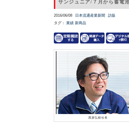
サンジュニア/７月から蓄電
2016/06/08
日本流通産業新聞
訪販
タグ：
業績
新商品
西原弘樹社長