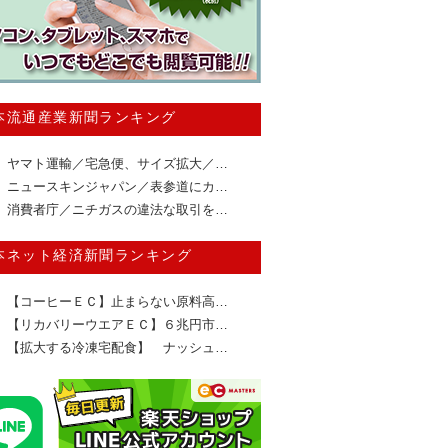
本流通産業新聞ランキング
ヤマト運輸／宅急便、サイズ拡大／…
ニュースキンジャパン／表参道にカ…
消費者庁／ニチガスの違法な取引を…
本ネット経済新聞ランキング
【コーヒーＥＣ】止まらない原料高…
【リカバリーウエアＥＣ】６兆円市…
【拡大する冷凍宅配食】 ナッシュ…