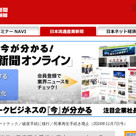
ートテック／破産手続に移行／民事再生手続き廃止（2024年11月7日号）