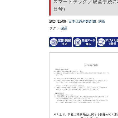
スマートテック／破産手続に移
日号）
2024/11/08
日本流通産業新聞
訪販
タグ：
破産
ＨＰ上で、同社の民事再生に関する情報がＱＡ形