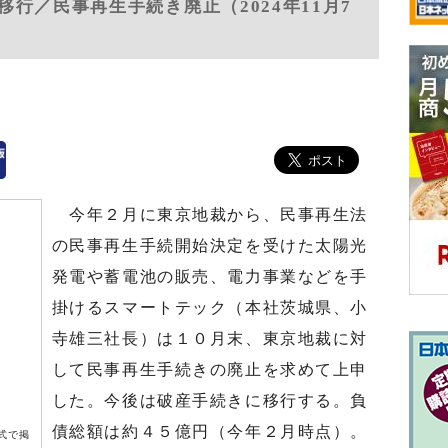
行／民事再生手続き廃止（2024年11月7
今年２月に東京地裁から、民事再生法
の民事再生手続開始決定を受けた太陽光
発電や蓄電池の販売、電力事業などを手
掛けるスマートテック（本社茨城県、小
寺雄三社長）は１０月末、東京地裁に対
して民事再生手続きの廃止を求めて上申
した。今後は破産手続きに移行する。負
債総額は約４５億円（今年２月時点）。
式で掲